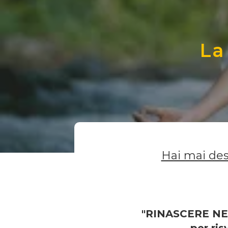
La
Hai mai des
"RINASCERE NE
per ris