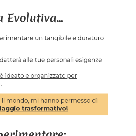
Evolutiva...
sperimentare un tangibile e duraturo
datterà alle tue personali esigenze
è ideato e organizzato per
.
tto il mondo, mi hanno permesso di
iaggio trasformativo!
sperimentare: