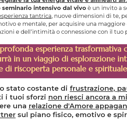
o
seminario intensivo dal vivo
è un invito a s
esperienza tantrica
, nuove dimensioni di te, 
emotivo e mentale, per acquisire una maggiore 
azioni e dell'intimità o connessione con il tuo 
profonda esperienza trasformativa c
rà in un viaggio di esplorazione in
e di riscoperta personale e spirituale
no stato costante di
frustrazione, pa
 i tuoi sforzi
non riesci ancora a mig
vere una
relazione d'Amore appagant
rtner
sul piano fisico, emotivo e spiri