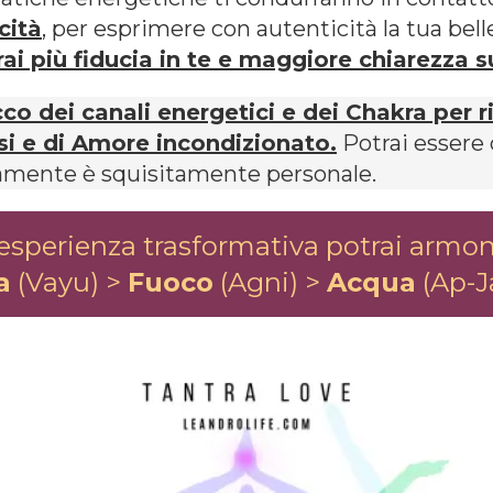
cità
, per esprimere con autenticità la tua bel
rai più fiducia in te e maggiore chiarezza su
co dei canali energetici e dei Chakra per ri
si e di Amore incondizionato.
Potrai essere 
vviamente è squisitamente personale.
esperienza trasformativa potrai armoni
a
(Vayu) >
Fuoco
(Agni) >
Acqua
(Ap-J