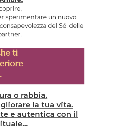
coprire,
per sperimentare un nuovo
consapevolezza del Sé, delle
partner.
he ti
teriore
.
ura o rabbia.
liorare la tua vita.
e e autentica con il
tuale...