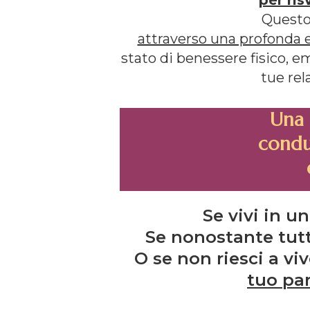
Quest
attraverso una profonda 
stato di benessere fisico, 
tue rel
Una 
condur
Se vivi in u
Se nonostante tutti
O se non riesci a vi
tuo pa