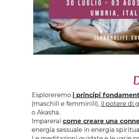
D
Esploreremo
i principi fondament
(maschili e femminili),
il potere di
o Akasha.
Imparerai
come creare una conne
energia sessuale in energia spirit
Le meditazioni guidate e le varie p