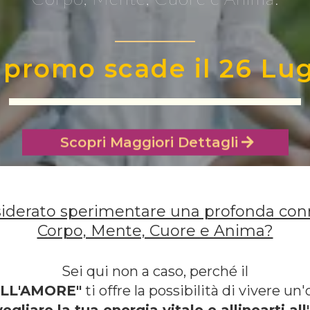
 promo scade il 26 Lug
Scopri Maggiori Dettagli
iderato sperimentare una profonda con
Corpo, Mente, Cuore e Anima?
Sei qui non a caso, perché il
LL'AMORE"
ti offre la possibilità di vivere u
vegliare la tua energia vitale e allinearti al