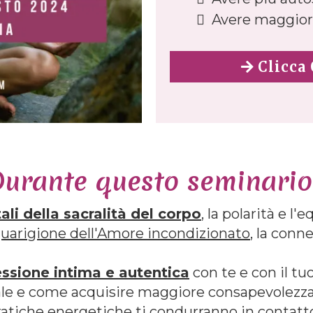
Avere maggiore
Clicca 
urante questo seminario.
ali della sacralità del corpo
, la polarità e l'
 guarigione dell'Amore incondizionato
, la conn
ssione intima e autentica
con te e con il tu
uale e come acquisire maggiore consapevolezza
ratiche energetiche ti condurranno in contatt