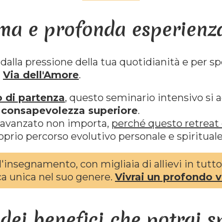
ma e profonda esperienza 
 dalla pressione della tua quotidianità e per 
a
Via dell'Amore
.
o di partenza
, questo seminario intensivo si a
i
consapevolezza superiore
.
llo avanzato non importa,
perché questo retreat 
oprio percorso evolutivo personale e spirituale
l'insegnamento, con migliaia di allievi in tu
ca unica nel suo genere.
Vivrai un profondo v
dei benefici che potrai 