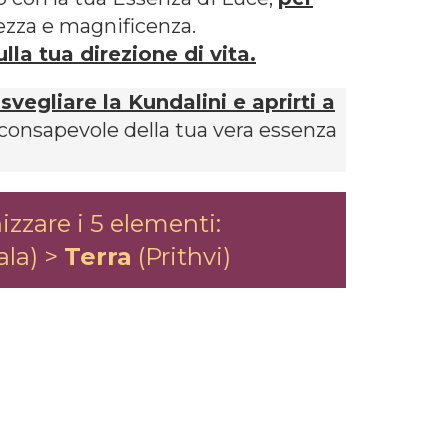
lezza e magnificenza.
lla tua direzione di vita.
svegliare la Kundalini e aprirti a
consapevole della tua vera essenza
zzare i 5 elementi:
ala) >
Terra
(Prithvi)