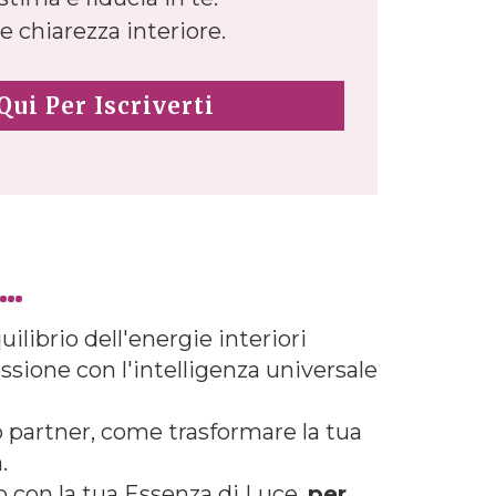
 chiarezza interiore.
Qui Per Iscriverti
..
equilibrio dell'energie interiori
essione con l'intelligenza universale
o partner, come trasformare la tua
.
o con la tua Essenza di Luce,
per