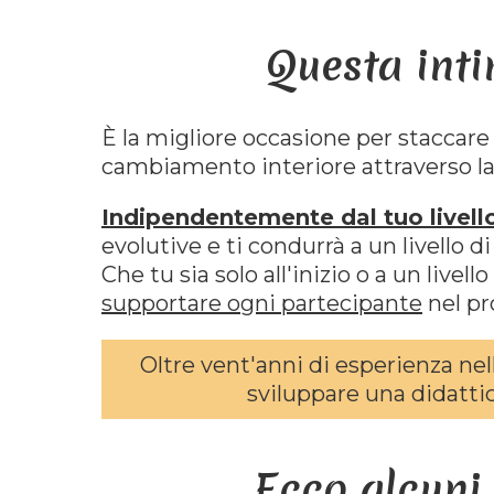
Questa inti
È la migliore occasione per staccare
cambiamento interiore attraverso l
Indipendentemente dal tuo livell
evolutive e ti condurrà a un livello d
Che tu sia solo all'inizio o a un live
supportare ogni partecipante
nel pr
Oltre vent'anni di esperienza nel
sviluppare una didatti
Ecco alcuni 