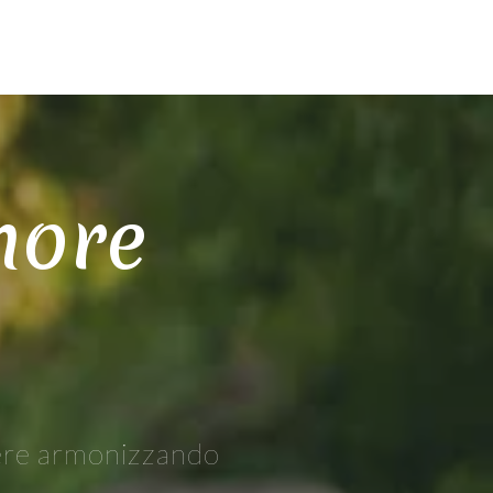
more
sere armonizzando