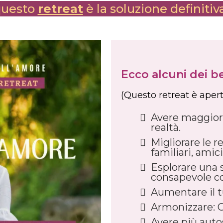
questo
retreat
è la soluzione definitiv
Ecco alcuni dei be
(Questo retreat è apert
Avere maggiore
realtà.
Migliorare le re
familiari, amici
Esplorare una 
consapevole co
Aumentare il tu
Armonizzare: 
Avere più autos