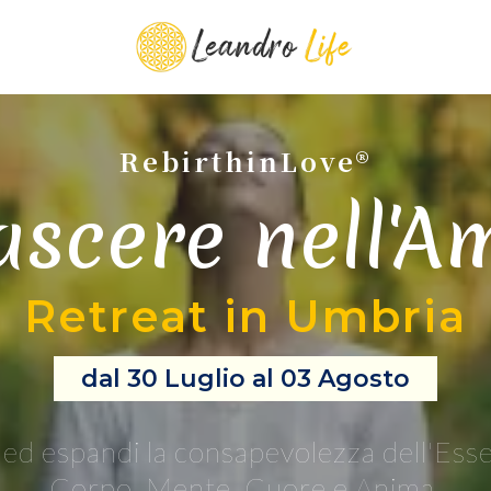
RebirthinLove®
ascere nell'A
Retreat in Umbria
dal 30 Luglio al 03 Agosto
e ed espandi la consapevolezza dell'Es
Corpo, Mente, Cuore e Anima.